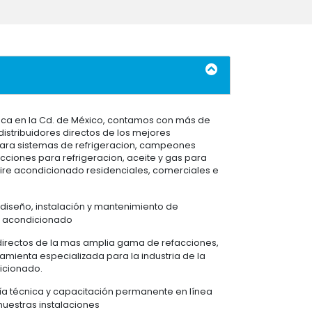
ica en la Cd. de México, contamos con más de
distribuidores directos de los mejores
para sistemas de refrigeracion, campeones
cciones para refrigeracion, aceite y gas para
aire acondicionado residenciales, comerciales e
 diseño, instalación y mantenimiento de
re acondicionado
directos de la mas amplia gama de refacciones,
amienta especializada para la industria de la
dicionado.
 técnica y capacitación permanente en línea
nuestras instalaciones