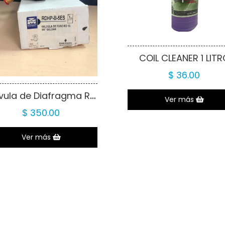
COIL CLEANER 1 LITR
$ 36.00
Válvula de Diafragma RDHPB5ES 5/8S
Ver más
$ 350.00
Ver más