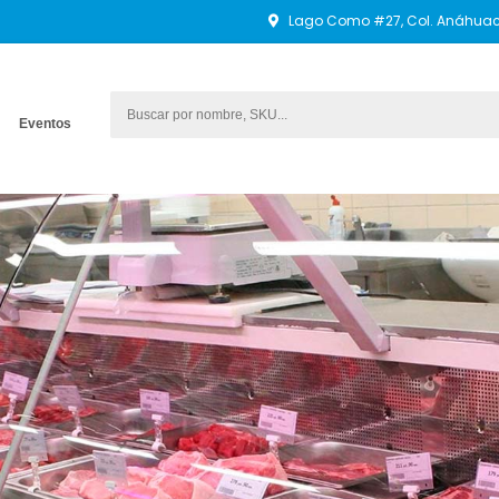
Lago Como #27, Col. Anáhuac 
Eventos