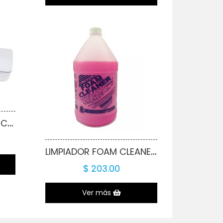
MINISPLIT PT 3TR FRÍO/CALOR R410
LIMPIADOR FOAM CLEANER DE 3.75LTS
$ 203.00
Ver más