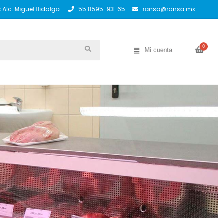
Alc. Miguel Hidalgo
55 8595-93-65
ransa@ransa.mx
0
Mi cuenta