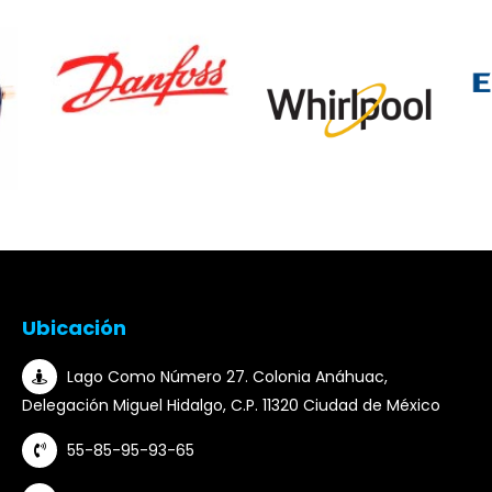
Ubicación
Lago Como Número 27. Colonia Anáhuac,
Delegación Miguel Hidalgo, C.P. 11320 Ciudad de México
55-85-95-93-65